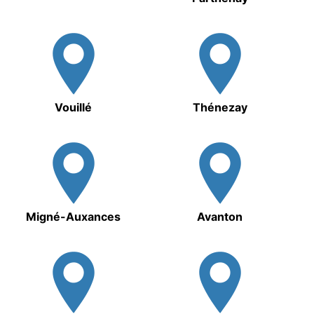
Vouillé
Thénezay
Migné-Auxances
Avanton