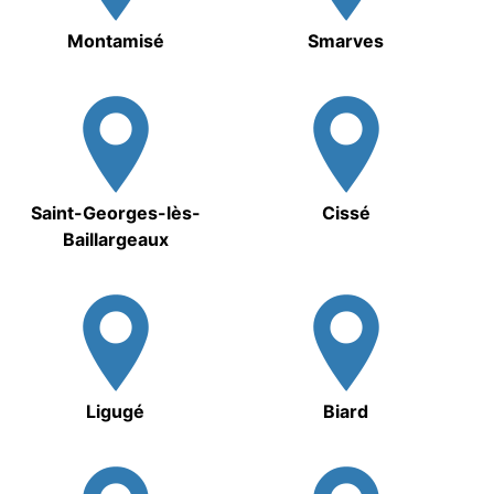
Montamisé
Smarves
Saint-Georges-lès-
Cissé
Baillargeaux
Ligugé
Biard