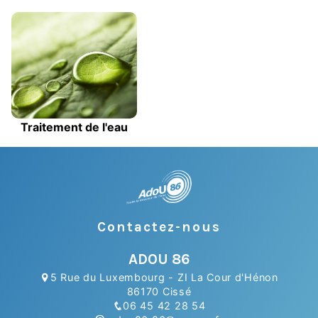
Traitement de l'eau
Contactez-nous
ADOU 86
5 Rue du Luxembourg - ZI La Cour d'Hénon
86170 Cissé
06 45 42 28 54