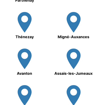
Parthenay
Thénezay
Migné-Auxances
Avanton
Assais-les-Jumeaux