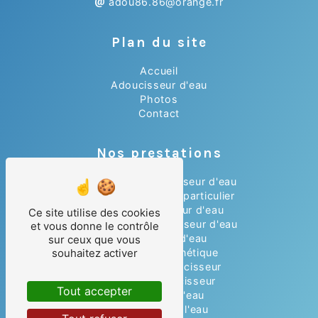
adou86.86@orange.fr
Plan du site
Accueil
Adoucisseur d'eau
Photos
Contact
Nos prestations
Installation adoucisseur d'eau
Adoucisseur d'eau particulier
Achat adoucisseur d'eau
Ce site utilise des cookies
Dépannage adoucisseur d'eau
et vous donne le contrôle
Adoucisseur d'eau
sur ceux que vous
souhaitez activer
Anti-tartre magnétique
Installateur adoucisseur
Entretien adoucisseur
Tout accepter
Purificateur d'eau
Traitement de l'eau