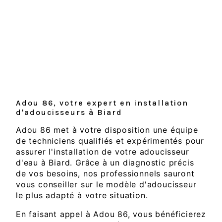
Une peau et des cheveux plus doux et
moins agressés
Des appareils électroménagers
préservés et plus durables
Des économies d'énergie en limitant
l'entartrage des appareils
Une consommation réduite de produits
ménagers
Adou 86, votre expert en installation
d'adoucisseurs à Biard
Adou 86 met à votre disposition une équipe
de techniciens qualifiés et expérimentés pour
assurer l'installation de votre adoucisseur
d'eau à Biard. Grâce à un diagnostic précis
de vos besoins, nos professionnels sauront
vous conseiller sur le modèle d'adoucisseur
le plus adapté à votre situation.
En faisant appel à Adou 86, vous bénéficierez