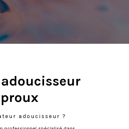
r adoucisseur
mproux
lateur adoucisseur ?
un professionnel spécialisé dans