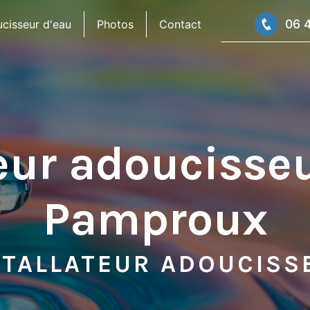
06 
cisseur d'eau
Photos
Contact
eur adoucisse
Pamproux
STALLATEUR ADOUCISS