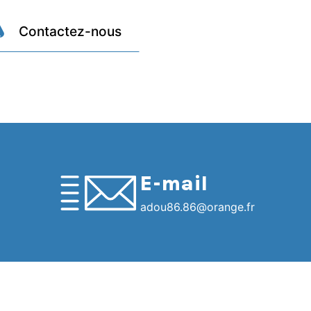
Contactez-nous
E-mail
adou86.86@orange.fr