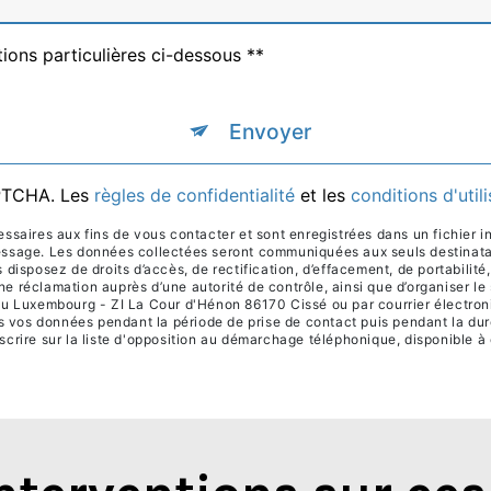
tions particulières ci-dessous **
Envoyer
APTCHA. Les
règles de confidentialité
et les
conditions d'util
ires aux fins de vous contacter et sont enregistrées dans un fichier in
message. Les données collectées seront communiquées aux seuls destinat
posez de droits d’accès, de rectification, d’effacement, de portabilité, de
ne réclamation auprès d’une autorité de contrôle, ainsi que d’organiser 
 du Luxembourg - ZI La Cour d'Hénon 86170 Cissé ou par courrier électroni
vos données pendant la période de prise de contact puis pendant la durée
scrire sur la liste d'opposition au démarchage téléphonique, disponible à