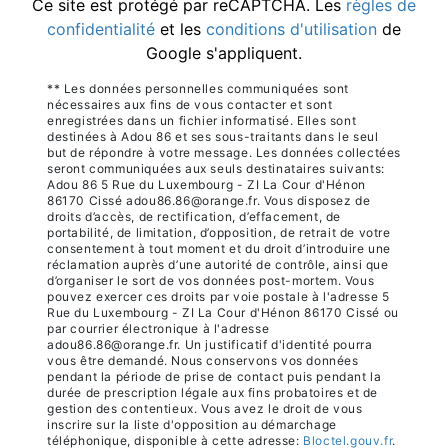
Ce site est protégé par reCAPTCHA. Les
règles de
confidentialité
et les
conditions d'utilisation
de
Google s'appliquent.
** Les données personnelles communiquées sont
nécessaires aux fins de vous contacter et sont
enregistrées dans un fichier informatisé. Elles sont
destinées à Adou 86 et ses sous-traitants dans le seul
but de répondre à votre message. Les données collectées
seront communiquées aux seuls destinataires suivants:
Adou 86 5 Rue du Luxembourg - ZI La Cour d'Hénon
86170 Cissé adou86.86@orange.fr. Vous disposez de
droits d’accès, de rectification, d’effacement, de
portabilité, de limitation, d’opposition, de retrait de votre
consentement à tout moment et du droit d’introduire une
réclamation auprès d’une autorité de contrôle, ainsi que
d’organiser le sort de vos données post-mortem. Vous
pouvez exercer ces droits par voie postale à l'adresse 5
Rue du Luxembourg - ZI La Cour d'Hénon 86170 Cissé ou
par courrier électronique à l'adresse
adou86.86@orange.fr. Un justificatif d'identité pourra
vous être demandé. Nous conservons vos données
pendant la période de prise de contact puis pendant la
durée de prescription légale aux fins probatoires et de
gestion des contentieux. Vous avez le droit de vous
inscrire sur la liste d'opposition au démarchage
téléphonique, disponible à cette adresse:
Bloctel.gouv.fr
.