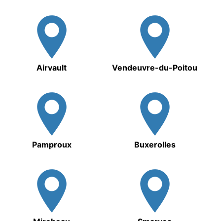
Airvault
Vendeuvre-du-Poitou
Pamproux
Buxerolles