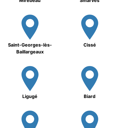
Mirebeau
Smarves
Saint-Georges-lès-
Cissé
Baillargeaux
Ligugé
Biard