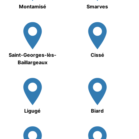
Montamisé
Smarves
Saint-Georges-lès-
Cissé
Baillargeaux
Ligugé
Biard