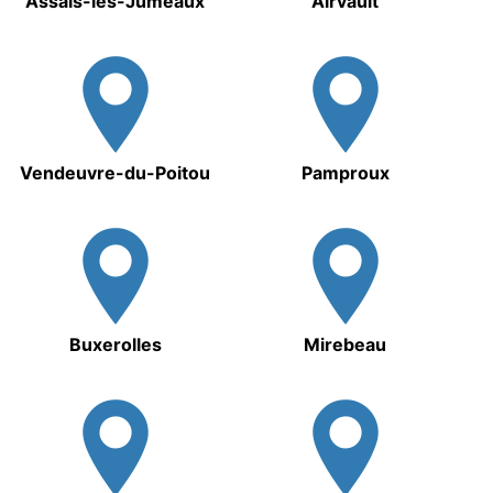
Assais-les-Jumeaux
Airvault
Vendeuvre-du-Poitou
Pamproux
Buxerolles
Mirebeau