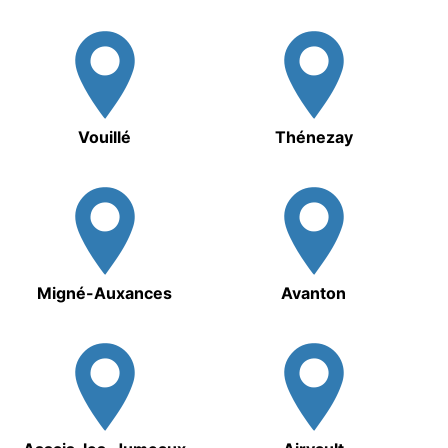
Vouillé
Thénezay
Migné-Auxances
Avanton