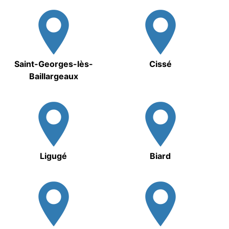
Saint-Georges-lès-
Cissé
Baillargeaux
Ligugé
Biard