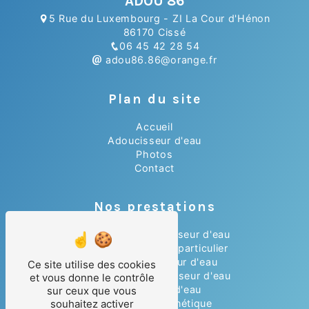
ADOU 86
5 Rue du Luxembourg - ZI La Cour d'Hénon
86170 Cissé
06 45 42 28 54
adou86.86@orange.fr
Plan du site
Accueil
Adoucisseur d'eau
Photos
Contact
Nos prestations
Installation adoucisseur d'eau
Adoucisseur d'eau particulier
Achat adoucisseur d'eau
Ce site utilise des cookies
Dépannage adoucisseur d'eau
et vous donne le contrôle
Adoucisseur d'eau
sur ceux que vous
souhaitez activer
Anti-tartre magnétique