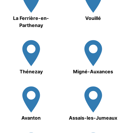
La Ferrière-en-
Vouillé
Parthenay
Thénezay
Migné-Auxances
Avanton
Assais-les-Jumeaux